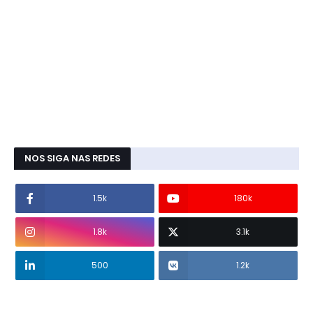
NOS SIGA NAS REDES
1.5k
180k
1.8k
3.1k
500
1.2k