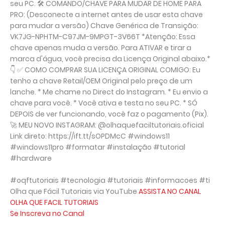
seu PC. 🛠️ COMANDO/CHAVE PARA MUDAR DE HOME PARA
PRO: (Desconecte a internet antes de usar esta chave
para mudar a versão) Chave Genérica de Transição:
VK7JG-NPHTM-C97JM-9MPGT-3V66T *Atenção: Essa
chave apenas muda a versão. Para ATIVAR e tirar a
marca d'água, você precisa da Licença Original abaixo.*
👇 ✅ COMO COMPRAR SUA LICENÇA ORIGINAL COMIGO: Eu
tenho a chave Retail/OEM Original pelo preço de um
lanche. * Me chame no Direct do Instagram. * Eu envio a
chave para você. * Você ativa e testa no seu PC. * SÓ
DEPOIS de ver funcionando, você faz o pagamento (Pix).
🚀 MEU NOVO INSTAGRAM: @olhaquefaciltutoriais.oficial
Link direto: https://ift.tt/sOPDMcC #windows11
#windows11pro #formatar #instalação #tutorial
#hardware
#oqftutoriais #tecnologia #tutoriais #informacoes #ti
Olha que Fácil Tutoriais via YouTube
ASSISTA NO CANAL
OLHA QUE FACIL TUTORIAIS
Se Inscreva no Canal