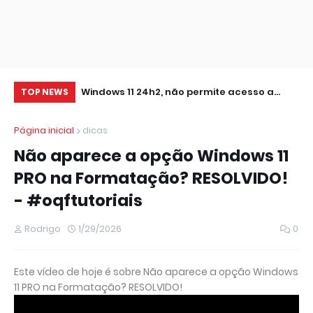
0 IMPRESSORA
Windows 11 24h2, não permite acesso a
At
TOP NEWS
pastas de Rede Local (Erro Estendido) e
Página inicial
dicas
outros
Não aparece a opção Windows 11
PRO na Formatação? RESOLVIDO!
- #oqftutoriais
Rodrigo
1/29/2026
0
Este vídeo de hoje é sobre Não aparece a opção Windows
11 PRO na Formatação? RESOLVIDO!