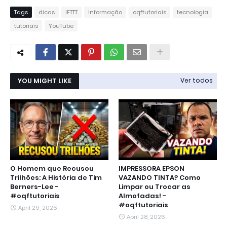
Tags
dicas
IFTTT
informação
oqftutoriais
tecnologia
tutoriais
YouTube
YOU MIGHT LIKE
Ver todos
O Homem que Recusou
IMPRESSORA EPSON
Trilhões: A História de Tim
VAZANDO TINTA? Como
Berners-Lee -
Limpar ou Trocar as
#oqftutoriais
Almofadas! -
#oqftutoriais
April 29, 2026
April 28, 2026