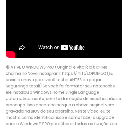
🔴 ATIVE O WINDOWS PRO (Original e Vitalício): 👉 Me
chama no Novo Instagram: https://ift.tt/sOPDMcC (Eu
envio a chave para você testar ANTES de pagar.
Segurança total!) Se você foi formatar seu notebook e
ele instalou o Windows Home Single Language
automaticamente, sem te dar opção de escolha, não se
preocupe. Isso acontece porque a chave original vem
gravada na BIOS do seu aparelho. Neste vídeo, eu te
mostro como identificar isso e como fazer o upgrade
para o Windows 11 PRO para liberar todas as funções do