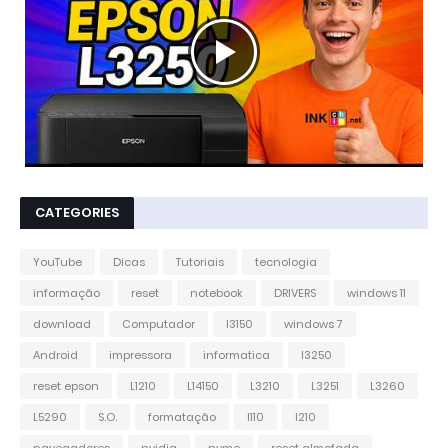
CATEGORIES
YouTube
Dicas
Tutoriais
tecnologia
informação
reset
notebook
DRIVERS
windows 11
download
Computador
l3150
windows 7
Android
impressora
informatica
l3250
reset epson
L1210
L14150
L3210
L3251
L3260
L5290
S.O.
formatação
l110
l210
navegadores
nvidia
nvme
reset almofada