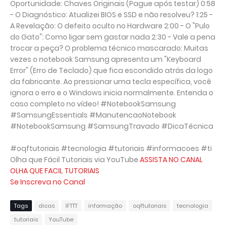
Oportunidade: Chaves Originais (Pague após testar) 0:58
- O Diagnóstico: Atualizei BIOS e SSD e não resolveu? 1:25 -
A Revelação: O defeito oculto no Hardware 2:00 - O "Pulo
do Gato": Como ligar sem gastar nada 2:30 - Vale a pena
trocar a peça? O problema técnico mascarado: Muitas
vezes o notebook Samsung apresenta um "Keyboard
Error" (Erro de Teclado) que fica escondido atrás da logo
da fabricante. Ao pressionar uma tecla específica, você
ignora o erro e o Windows inicia normalmente. Entenda o
caso completo no vídeo! #NotebookSamsung
#SamsungEssentials #ManutencaoNotebook
#NotebookSamsung #SamsungTravado #DicaTécnica
#oqftutoriais #tecnologia #tutoriais #informacoes #ti
Olha que Fácil Tutoriais via YouTube
ASSISTA NO CANAL
OLHA QUE FACIL TUTORIAIS
Se Inscreva no Canal
Tags
dicas
IFTTT
informação
oqftutoriais
tecnologia
tutoriais
YouTube