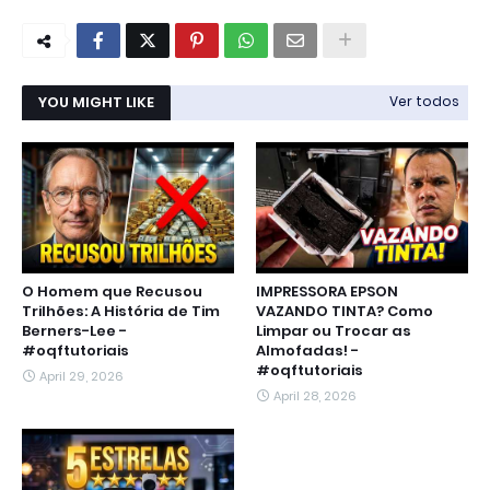
YOU MIGHT LIKE
Ver todos
O Homem que Recusou
IMPRESSORA EPSON
Trilhões: A História de Tim
VAZANDO TINTA? Como
Berners-Lee -
Limpar ou Trocar as
#oqftutoriais
Almofadas! -
#oqftutoriais
April 29, 2026
April 28, 2026