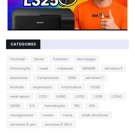
CATEGORIES
YouTube
Dicas
Tutoriais
tecnologia
informação
reset
notebook
DRIVERS
windows 11
download
Computador
l3150
windows 7
Android
impressora
informatica
l3250
reset epson
L1210
L14150
L3210
L3251
L3260
L5290
S.O.
formatação
l110
l210
navegadores
nvidia
nvme
reset almofada
windows 10 pro
windows 11 25h2