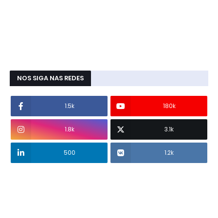
NOS SIGA NAS REDES
1.5k
180k
1.8k
3.1k
500
1.2k