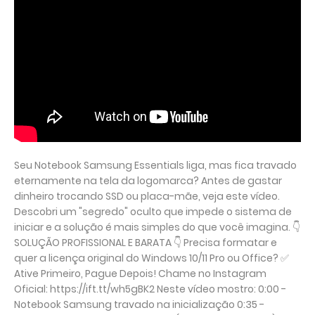
Seu Notebook Samsung Essentials liga, mas fica travado
eternamente na tela da logomarca? Antes de gastar
dinheiro trocando SSD ou placa-mãe, veja este vídeo.
Descobri um "segredo" oculto que impede o sistema de
iniciar e a solução é mais simples do que você imagina. 👇
SOLUÇÃO PROFISSIONAL E BARATA 👇 Precisa formatar e
quer a licença original do Windows 10/11 Pro ou Office? ✅
Ative Primeiro, Pague Depois! Chame no Instagram
Oficial: https://ift.tt/wh5gBK2 Neste vídeo mostro: 0:00 -
Notebook Samsung travado na inicialização 0:35 -