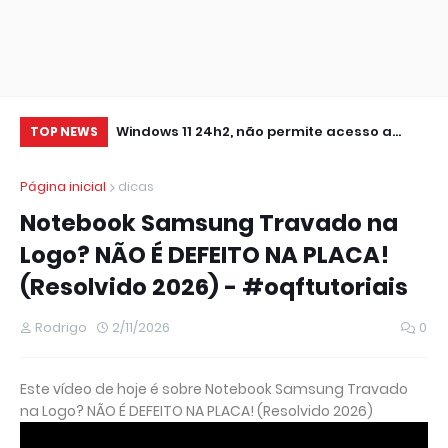
0 IMPRESSORA
Windows 11 24h2, não permite acesso a
At
TOP NEWS
pastas de Rede Local (Erro Estendido) e
Página inicial
dicas
outros
Notebook Samsung Travado na
Logo? NÃO É DEFEITO NA PLACA!
(Resolvido 2026) - #oqftutoriais
Rodrigo
2/11/2026
0
Este vídeo de hoje é sobre Notebook Samsung Travado
na Logo? NÃO É DEFEITO NA PLACA! (Resolvido 2026)