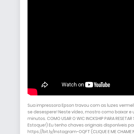
Sua impressora Epson travou com as luzes vermelh
se desespere! Neste vídeo, mostro como baixar e u
minutos. COMO USAR O WIC INCKSHIP PARA RESETAR 
Estoque!) Eu tenho chaves originais disponíveis p
https://bit.ly/Instagram-OQFT (CLIQUE E ME CHAME