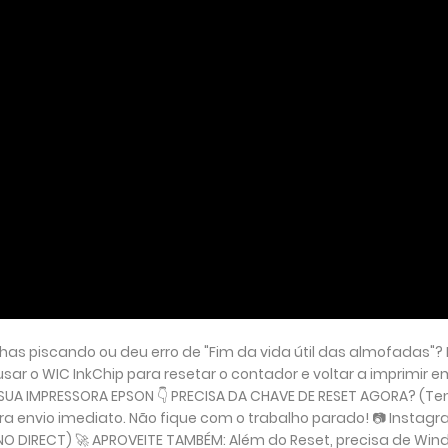
as piscando ou deu erro de "Fim da vida útil das almofadas"?
sar o WIC InkChip para resetar o contador e voltar a imprimir e
SUA IMPRESSORA EPSON 👇 PRECISA DA CHAVE DE RESET AGORA? (Te
ara envio imediato. Não fique com o trabalho parado! 📷 Instagr
 NO DIRECT) 🚀 APROVEITE TAMBÉM: Além do Reset, precisa de Wi