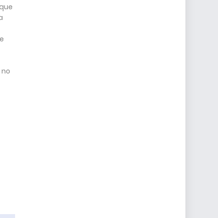
 que
a
 e
 no