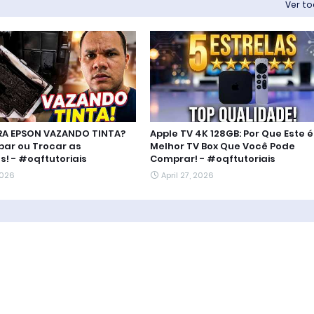
Ver t
RA EPSON VAZANDO TINTA?
Apple TV 4K 128GB: Por Que Este é
ar ou Trocar as
Melhor TV Box Que Você Pode
! - #oqftutoriais
Comprar! - #oqftutoriais
2026
April 27, 2026