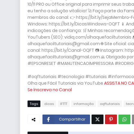
10/11 PRO ou Office original para imprimir seus 
eu tenho a solução vitalícia! 🚀 Faça parte da Fam
membros do canal: 👉 https://bit.ly/SejaMembro-Fa
Windows: https://bit.ly/DicasWindows-OQFT 📱 Andr
indicações de confiança: 🛒 Minhas recomendações
YouTubers (SEO): vidiq.com/olhaquefaciltutoriais 
olhaquefaciltutoriais@gmail.com 🌐 Site oficial: 
canal: https://bit.ly/Canal-OQFT 📷 Instagram: htt
olhaquefaciltutoriais@gmail.com 🙏 Obrigado po
#EPSONRESET #MANUTENCAOIMPRESSORA #RODRI
#oqftutoriais #tecnologia #tutoriais #informaco
Olha que Fácil Tutoriais via YouTube
ASSISTA NO CA
Se Inscreva no Canal
Tags
dicas
IFTTT
informação
oqftutoriais
tecn
Compartilhar