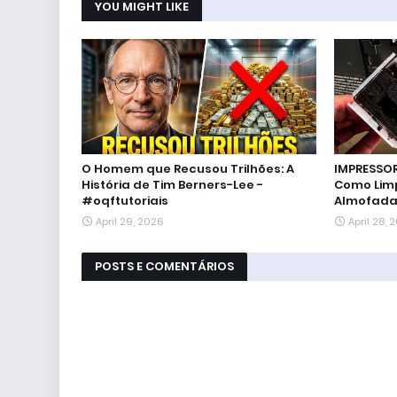
YOU MIGHT LIKE
O Homem que Recusou Trilhões: A
IMPRESSO
História de Tim Berners-Lee -
Como Limp
#oqftutoriais
Almofadas
April 29, 2026
April 28, 
POSTS E COMENTÁRIOS