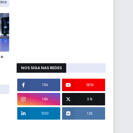
odos
 o
NOS SIGA NAS REDES
1.5k
180k
1.8k
3.1k
500
1.2k