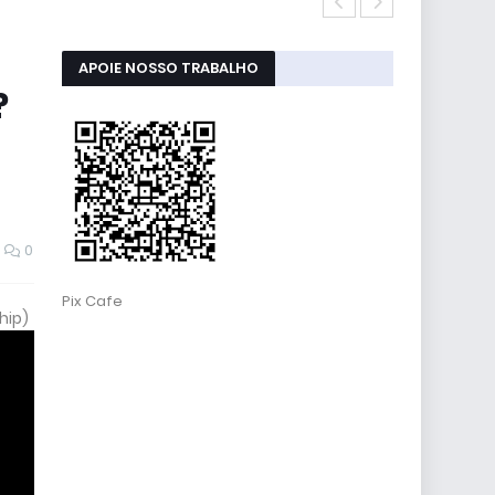
Atualizaçõe
APOIE NOSSO TRABALHO
?
0
Pix Cafe
hip)