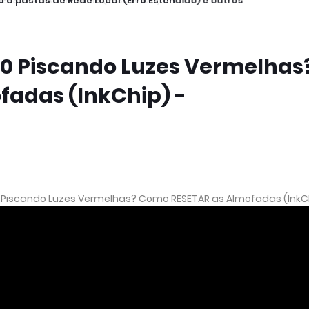
 a pastas de Rede Local (Erro Estendido) e outros
0 Piscando Luzes Vermelhas
adas (InkChip) -
50 Piscando Luzes Vermelhas? Como RESETAR as Almofadas (InkC