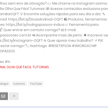
trabalhos sem erro de ativação? 👉 Me chame no Instagram acima
ília Olha Que Fácil Tutoriais! 🎁 Acesse conteúdos exclusivos par
miliaOQFT 💡 Encontre soluções rápidas para seu dia a dia: 🔧
oid: https://bit.ly/DicasAndroid-OQFT 🛍 Produtos, ferramentas
: https://bit.ly/rodrigopassos-indica 📈 Ferramenta para
📬 Quer entrar em contato comigo? 📧 E-mail:
ciapassostec.com.br 📲 Acompanhe mais de perto: 🔔 Inscreva-se
ps://bit.ly/Instagram-OQFT ☕ Quer apoiar meu trabalho? 📌 PIX:
r estar comigo! 🏷 Hashtags: #RESETEPSON #WICINCKCHIP
GOPASSOS
es #ti
NAL OLHA QUE FACIL TUTORIAIS
ologia
tutoriais
YouTube