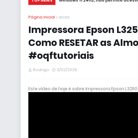
Windows 11 24h2, não permite acesso
TOP NEWS
Página inicial
dicas
Impressora Epson L325
Como RESETAR as Almof
#oqftutoriais
Rodrigo
3/02/2026
Este vídeo de hoje é sobre Impressora Epson L32