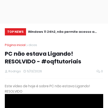
0 IMPRESSORA
Windows 11 24h2, não permite acesso a
At
TOP NEWS
pastas de Rede Local (Erro Estendido) e
Página inicial
dicas
outros
PC não estava Ligando!
RESOLVIDO - #oqftutoriais
Rodrigo
5/13/2026
0
Este vídeo de hoje é sobre PC não estava Ligando!
RESOLVIDO