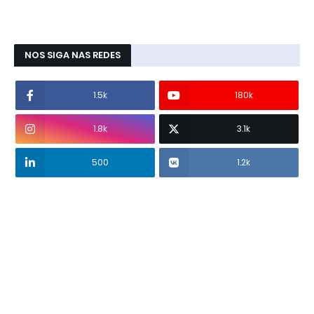
NOS SIGA NAS REDES
1.5k
180k
1.8k
3.1k
500
1.2k