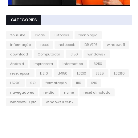
CATEGORIES
YouTube
Dicas
Tutoriais
tecnologia
informação
reset
notebook
DRIVERS
windows 11
download
Computador
l3150
windows 7
Android
impressora
informatica
l3250
reset epson
L1210
L14150
L3210
L3251
L3260
L5290
S.O.
formatação
l110
l210
navegadores
nvidia
nvme
reset almofada
windows 10 pro
windows 11 25h2