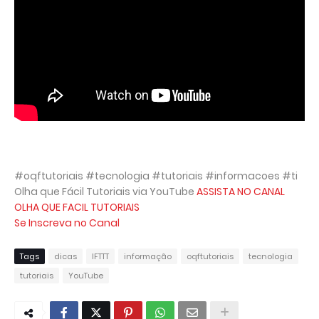
#oqftutoriais #tecnologia #tutoriais #informacoes #ti
Olha que Fácil Tutoriais via YouTube
ASSISTA NO CANAL
OLHA QUE FACIL TUTORIAIS
Se Inscreva no Canal
Tags
dicas
IFTTT
informação
oqftutoriais
tecnologia
tutoriais
YouTube