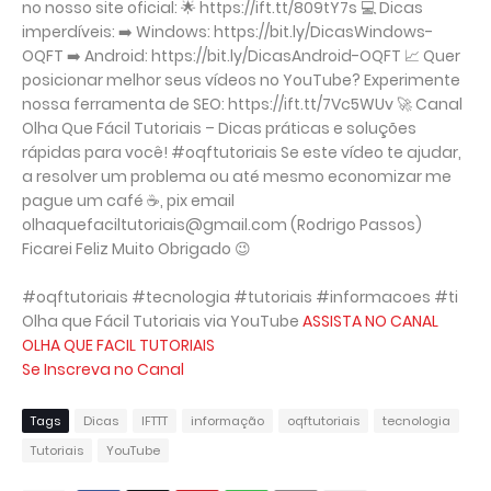
no nosso site oficial: 🌟 https://ift.tt/809tY7s 💻 Dicas
imperdíveis: ➡️ Windows: https://bit.ly/DicasWindows-
OQFT ➡️ Android: https://bit.ly/DicasAndroid-OQFT 📈 Quer
posicionar melhor seus vídeos no YouTube? Experimente
nossa ferramenta de SEO: https://ift.tt/7Vc5WUv 🚀 Canal
Olha Que Fácil Tutoriais – Dicas práticas e soluções
rápidas para você! #oqftutoriais Se este vídeo te ajudar,
a resolver um problema ou até mesmo economizar me
pague um café ☕, pix email
olhaquefaciltutoriais@gmail.com (Rodrigo Passos)
Ficarei Feliz Muito Obrigado 😉
#oqftutoriais #tecnologia #tutoriais #informacoes #ti
Olha que Fácil Tutoriais via YouTube
ASSISTA NO CANAL
OLHA QUE FACIL TUTORIAIS
Se Inscreva no Canal
Tags
Dicas
IFTTT
informação
oqftutoriais
tecnologia
Tutoriais
YouTube