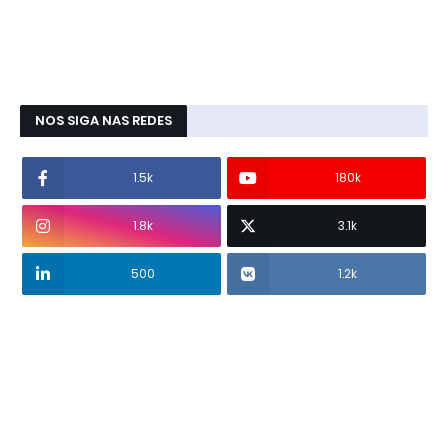
NOS SIGA NAS REDES
1.5k
180k
1.8k
3.1k
500
1.2k