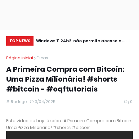
0 IMPRESSORA
Windows 11 24h2, não permite acesso a
RE
TOP NEWS
pastas de Rede Local (Erro Estendido) e
IM
Página inicial
Dicas
outros
A Primeira Compra com Bitcoin:
Uma Pizza Milionária! #shorts
#bitcoin - #oqftutoriais
Rodrigo
3/04/2025
0
Este vídeo de hoje é sobre A Primeira Compra com Bitcoin:
Uma Pizza Milionária! #shorts #bitcoin