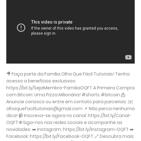
🎥 Faça parte da Família Olha Que Fácil Tutoriais! Tenha
acesso a benefícios exclusivos:
https://bit.ly/SejaMembro-FamiliaOQFT A Primeira Compra
com Bitcoin: Uma Pizza Milionária! #shorts #bitcoin 📩
Anuncie conosco ou entre em contato para parcerias: ✉️
olhaquefaciltutoriais@gmail.com 📌 Não perca nenhuma
dica! 📹 Inscreva-se agora no canal: https://bit.ly/Canal-
OQFT 🌐 Siga-nos nas redes sociais e acompanhe as
novidades: ➡️ Instagram: https://bit.ly/Instagram-OQFT ➡️
Facebook: https://bit.ly/Facebook-OQFT 🔗 Descubra mais