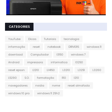
CATEGORIES
YouTube
Dicas
Tutoriais
tecnologia
informação
reset
notebook
DRIVERS
windows 11
download
Computador
l3150
windows 7
Android
impressora
informatica
l3250
reset epson
L1210
L14150
L3210
L3251
L3260
L5290
S.O.
formatação
l110
l210
navegadores
nvidia
nvme
reset almofada
windows 10 pro
windows 11 25h2