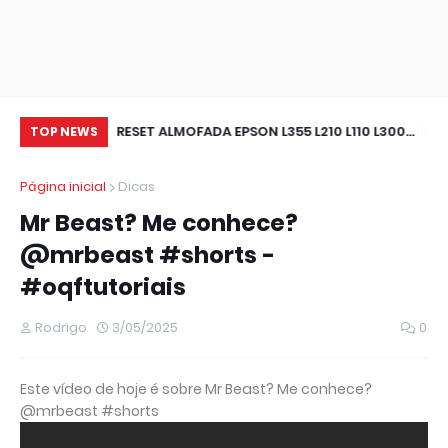
0 IMPRESSORA
RESET ALMOFADA EPSON L355 L210 L110 L300
Wi
TOP NEWS
IMPRESSORA NAO IMPRIME
pa
Página inicial
Dicas
ou
Mr Beast? Me conhece?
@mrbeast #shorts -
#oqftutoriais
Rodrigo
3/05/2025
0
Este vídeo de hoje é sobre Mr Beast? Me conhece?
@mrbeast #shorts