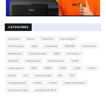
CATEGORIES
YouTube
Dicas
Tutoriais
tecnologia
informação
reset
notebook
DRIVERS
windows 11
download
Computador
l3150
windows 7
Android
impressora
informatica
l3250
reset epson
L1210
L14150
L3210
L3251
L3260
L5290
S.O.
formatação
l110
l210
navegadores
nvidia
nvme
reset almofada
windows 10 pro
windows 11 25h2