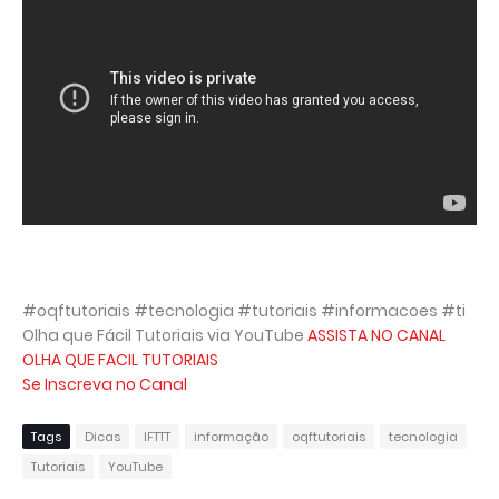
#oqftutoriais #tecnologia #tutoriais #informacoes #ti
Olha que Fácil Tutoriais via YouTube
ASSISTA NO CANAL
OLHA QUE FACIL TUTORIAIS
Se Inscreva no Canal
Tags
Dicas
IFTTT
informação
oqftutoriais
tecnologia
Tutoriais
YouTube