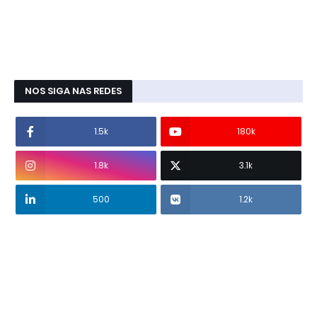
NOS SIGA NAS REDES
1.5k
180k
1.8k
3.1k
500
1.2k