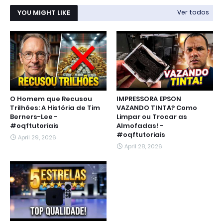
YOU MIGHT LIKE
Ver todos
O Homem que Recusou
IMPRESSORA EPSON
Trilhões: A História de Tim
VAZANDO TINTA? Como
Berners-Lee -
Limpar ou Trocar as
#oqftutoriais
Almofadas! -
#oqftutoriais
April 29, 2026
April 28, 2026