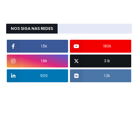
NOS SIGA NAS REDES
1.5k
180k
1.8k
3.1k
500
1.2k