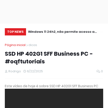
0 IMPRESSORA
Windows 11 24h2, não permite acesso a
At
TOP NEWS
pastas de Rede Local (Erro Estendido) e
Página inicial
dicas
outros
SSD HP 402G1 SFF Business PC -
#oqftutoriais
Rodrigo
6/22/2025
0
Este vídeo de hoje é sobre SSD HP 402G1 SFF Business PC