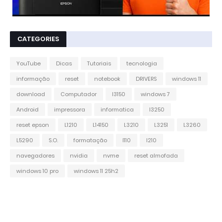
CATEGORIES
YouTube
Dicas
Tutoriais
tecnologia
informação
reset
notebook
DRIVERS
windows 11
download
Computador
l3150
windows 7
Android
impressora
informatica
l3250
reset epson
L1210
L14150
L3210
L3251
L3260
L5290
S.O.
formatação
l110
l210
navegadores
nvidia
nvme
reset almofada
windows 10 pro
windows 11 25h2