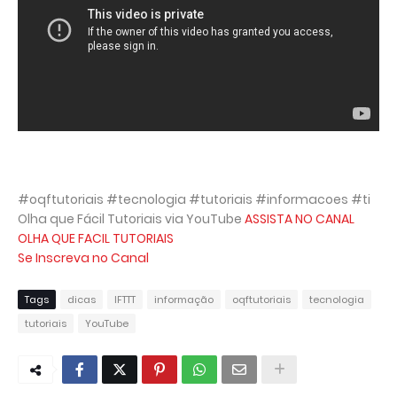
#oqftutoriais #tecnologia #tutoriais #informacoes #ti
Olha que Fácil Tutoriais via YouTube
ASSISTA NO CANAL
OLHA QUE FACIL TUTORIAIS
Se Inscreva no Canal
Tags
dicas
IFTTT
informação
oqftutoriais
tecnologia
tutoriais
YouTube