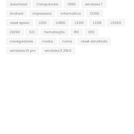
download
Computador
l3150
windows 7
Android
impressora
informatica
l3250
reset epson
L1210
L14150
L3210
L3251
L3260
L5290
S.O.
formatação
l110
l210
navegadores
nvidia
nvme
reset almofada
windows 10 pro
windows 11 25h2