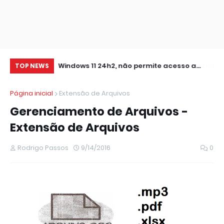
0 IMPRESSORA
Windows 11 24h2, não permite acesso a
RE
TOP NEWS
pastas de Rede Local (Erro Estendido) e
IM
Página inicial
Extensão de Arquivos
outros
Gerenciamento de Arquivos -
Extensão de Arquivos
Rodrigo Passos
9/14/2016
0