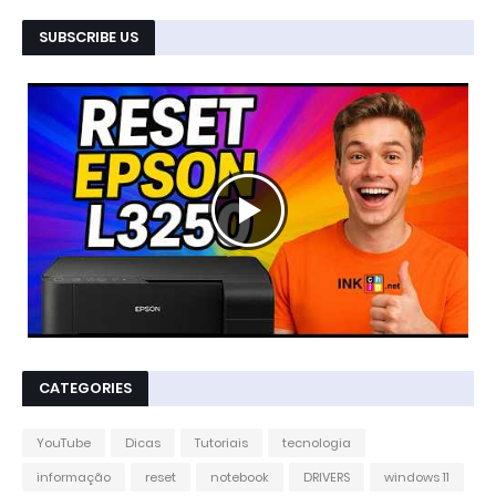
SUBSCRIBE US
CATEGORIES
YouTube
Dicas
Tutoriais
tecnologia
informação
reset
notebook
DRIVERS
windows 11