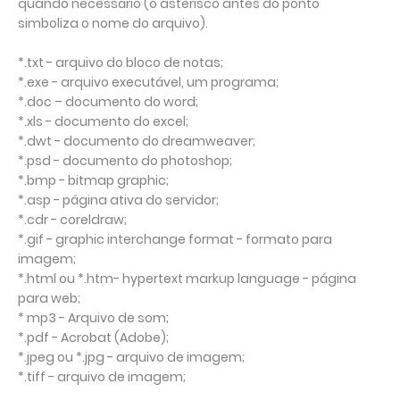
quando necessário (o asterisco antes do ponto
simboliza o nome do arquivo).
*.txt - arquivo do bloco de notas;
*.exe - arquivo executável, um programa;
*.doc – documento do word;
*.xls - documento do excel;
*.dwt - documento do dreamweaver;
*.psd - documento do photoshop;
*.bmp - bitmap graphic;
*.asp - página ativa do servidor;
*.cdr - coreldraw;
*.gif - graphic interchange format - formato para
imagem;
*.html ou *.htm- hypertext markup language - página
para web;
* mp3 - Arquivo de som;
*.pdf - Acrobat (Adobe);
*.jpeg ou *.jpg - arquivo de imagem;
*.tiff - arquivo de imagem;